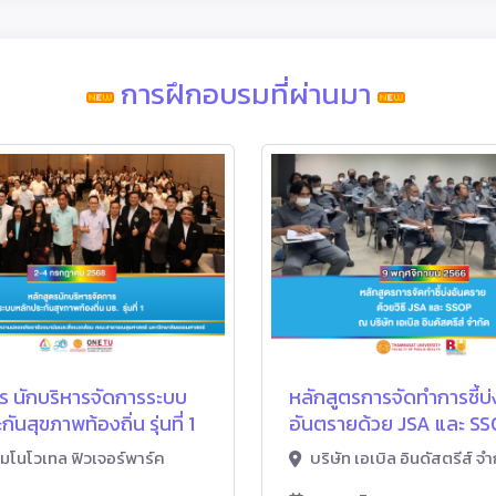
การฝึกอบรมที่ผ่านมา
ร นักบริหารจัดการระบบ
หลักสูตรการจัดทําการชี้บ่
ันสุขภาพท้องถิ่น รุ่นที่ 1
อันตรายด้วย JSA และ S
มโนโวเทล ฟิวเจอร์พาร์ค
บริษัท เอเบิล อินดัสตรีส์ จํา