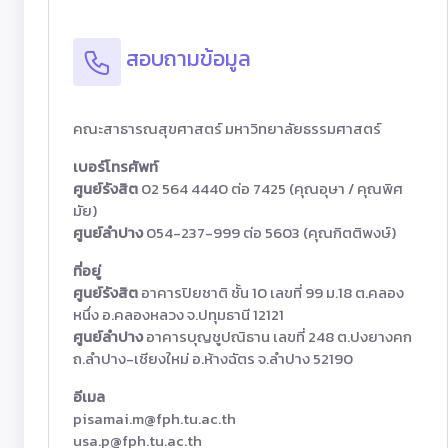
สอบถามข้อมูล
คณะสาธารณสุขศาสตร์ มหาวิทยาลัยธรรมศาสตร์
เบอร์โทรศัพท์
ศูนย์รังสิต
02 564 4440 ต่อ 7425 (คุณอุษา / คุณพิศ
มัย)
ศูนย์ลำปาง
054-237-999 ต่อ 5603 (คุณกิตติพงษ์)
ที่อยู่
ศูนย์รังสิต
อาคารปิยชาติ ชั้น 10 เลขที่ 99 ม.18 ต.คลอง
หนึ่ง อ.คลองหลวง จ.ปทุมธานี 12121
ศูนย์ลำปาง
อาคารบุญชูปณิธาน เลขที่ 248 ต.ปงยางคก
ถ.ลำปาง-เชียงใหม่ อ.ห้างฉัตร จ.ลำปาง 52190
อีเมล
pisamai.m@fph.tu.ac.th
usa.p@fph.tu.ac.th