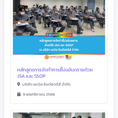
หลักสูตรการจัดทําการชี้บ่งอันตรายด้วย
JSA และ SSOP
บริษัท เอเบิล อินดัสตรีส์ จํากัด
9 พฤศจิกายน 2566