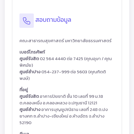
สอบถามข้อมูล
คณะสาธารณสุขศาสตร์ มหาวิทยาลัยธรรมศาสตร์
เบอร์โทรศัพท์
ศูนย์รังสิต
02 564 4440 ต่อ 7425 (คุณอุษา / คุณ
พิศมัย)
ศูนย์ลำปาง
054-237-999 ต่อ 5603 (คุณกิตติ
พงษ์)
ที่อยู่
ศูนย์รังสิต
อาคารปิยชาติ ชั้น 10 เลขที่ 99 ม.18
ต.คลองหนึ่ง อ.คลองหลวง จ.ปทุมธานี 12121
ศูนย์ลำปาง
อาคารบุญชูปณิธาน เลขที่ 248 ต.ปง
ยางคก ถ.ลำปาง-เชียงใหม่ อ.ห้างฉัตร จ.ลำปาง
52190
อีเมล