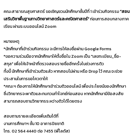
คณะสาธารณสุขศาสตร์ ขอเชิญชวนนักศึกษาชั้นปีที่ 1 เข้าร่วมกิจกรรม
“สอน
เสริมวิชาพื้นฐานทางวิทยาศาสตร์และคณิตศาสตร์”
ก่อนการสอบกลางภาค
เรียน ผ่านระบบออนไลน์ Zoom
หมายเหตุ
*นักศึกษาที่เข้าร่วมกิจกรรม จะมีการให้ลงชื่อผ่าน Google Forms
*ขอความร่วมมือจากนักศึกษาให้ตั้งชื่อใน Zoom เป็น "เลขทะเบียน_ชื่อ-
สกุล" เพื่อให้เจ้าหน้าที่ตรวจสอบรายชื่ออีกครั้งในช่วงการติว
ทั้งนี้ นักศึกษาที่เข้าร่วมติวแล้ว หากสอบไม่ผ่าน หรือ Drop ไว้ คณะจะช่วย
ประสานในการขอโควตาให้
*คณะฯ ต้องการให้นักศึกษาเข้าร่วมติวออนไลน์ เพื่อประโยชน์ของนักศึกษา
ซึ่งวิทยากรจะพาติวและทบทวนทำโจทย์ก่อนสอบ หากนักศึกษามีข้อสงสัย
สามารถสอบถามวิทยากรระหว่างติวได้โดยตรง
สอบถามรายละเอียดเพิ่มเติมได้ที่
งานการศึกษาฯ ชั้น 10 อาคารปิยชาติ
โทร. 02 564 4440 ต่อ 7455 (พี่โลตัส)