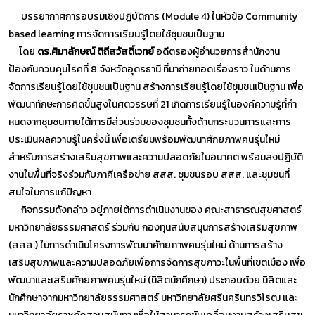
บรรยากาศการอบรมเชิงปฏิบัติการ (Module 4) ในหัวข้อ Community
based learning การจัดการเรียนรู้โดยใช้ชุมชนเป็นฐาน
โดย
ดร.ศิมาลักษณ์ ดิถีสวัสดิ์เวทย์
อดีตรองผู้อำนวยการสำนักงาน
ป้องกันควบคุมโรคที่ 8 จังหวัดอุดรธานี ที่มาถ่ายทอดเรื่องราว ในด้านการ
จัดการเรียนรู้โดยใช้ชุมชนเป็นฐาน สร้างการเรียนรู้โดยใช้ชุมชนเป็นฐาน เพื่อ
พัฒนาทักษะการคิดขั้นสูงในศตวรรษที่ 21 เกิดการเรียนรู้ในองค์ความรู้ที่กํา
หนดจากชุมชนภายใต้การมีส่วนร่วมของชุมชนทั้งด้านกระบวนการและการ
ประเมินผลความรู้ในครั้งนี้ เพื่อเตรียมพร้อมพัฒนาศักยภาพคนรุ่นใหม่
สำหรับการสร้างเสริมสุขภาพและความปลอดภัยในอนาคต พร้อมลงปฏิบัติ
งานในพื้นที่จริงร่วมกับภาคีเครือข่าย สสส. ชุมชนรอบ สสส. และชุมชนที่
สนใจในการแก้ปัญหา
กิจกรรมดังกล่าว อยู่ภายใต้การดำเนินงานของ คณะสาธารณสุขศาสตร์
มหาวิทยาลัยธรรมศาสตร์ ร่วมกับ กองทุนสนับสนุนการสร้างเสริมสุขภาพ
(สสส.) ในการดำเนินโครงการพัฒนาศักยภาพคนรุ่นใหม่ ด้านการสร้าง
เสริมสุขภาพและความปลอดภัยเพื่อการจัดการสุขภาวะในพื้นที่เขตเมือง เพื่อ
พัฒนาและเสริมศักยภาพคนรุ่นใหม่ (นิสิตนักศึกษา) ประกอบด้วย นิสิตและ
นักศึกษาจากมหาวิทยาลัยธรรมศาสตร์ มหาวิทยาลัยศรีนครินทรวิโรฒ และ